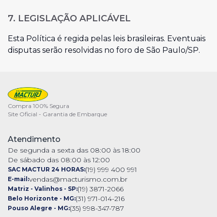
7. LEGISLAÇÃO APLICÁVEL
Esta Política é regida pelas leis brasileiras. Eventuais
disputas serão resolvidas no foro de
São Paulo/SP
.
Compra 100% Segura
Site Oficial - Garantia de Embarque
Atendimento
De segunda a sexta das 08:00 às 18:00
De sábado das 08:00 às 12:00
(19) 999 400 991
SAC MACTUR 24 HORAS:
vendas@macturismo.com.br
E-mail:
(19) 3871-2066
Matriz - Valinhos - SP:
(31) 971-014-216
Belo Horizonte - MG:
(35) 998-347-787
Pouso Alegre - MG: